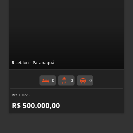
Leblon - Paranaguá
0
0
0
Ref. TE0225
R$ 500.000,00