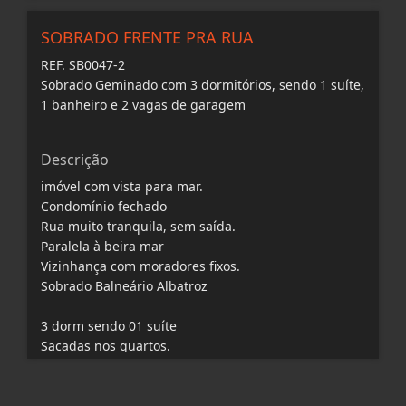
sala
cozinho
SOBRADO FRENTE PRA RUA
banheiro
lavabo
REF. SB0047-2
Esquadrias em alumínio
Sobrado Geminado com 3 dormitórios, sendo 1 suíte,
Corrimão todo em vidro
1 banheiro e 2 vagas de garagem
Acabamento em gesso
Churrasqueira a carvão.
Descrição
Preparação para ar condicionado.
Portão de elevação
imóvel com vista para mar.
Home box
Condomínio fechado
Rua muito tranquila, sem saída.
Aceita financiamento bancário
Paralela à beira mar
Vizinhança com moradores fixos.
Negociação
Sobrado Balneário Albatroz
Valores a partir de R$ 650.000,00 até R$ 650.000,00
Medidas
3 dorm sendo 01 suíte
Sacadas nos quartos.
Frente do Terreno (Abertura): 5,00 metros
sala
Fundos do Terreno: 5,00 metros
cozinho
Lado Esquerdo: 10,00 metros
banheiro