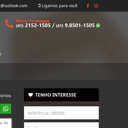
s@outlook.com
Ligamos para você
O
TENHO INTERESSE
oritos
a de