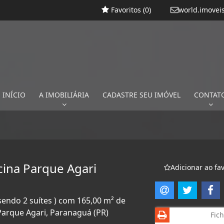
Favoritos (
0
)
world.imovei
INÍCIO
A IMOBILIÁRIA
CADASTRE SEU IMÓVEL
CONTAT
cina Parque Agari
Adicionar ao fav
sendo 2 suítes ) com 165,00 m² de
 Parque Agari, Paranaguá (PR)
Fich