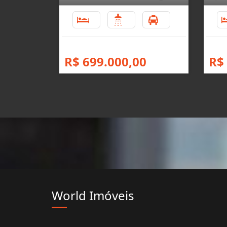
5
2
2
R$ 699.000,00
R$
World Imóveis