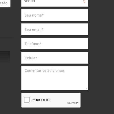
Venda
ssão