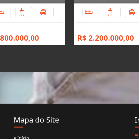
5
4
5
5
3
 800.000,00
R$ 2.200.000,00
Mapa do Site
I
Início