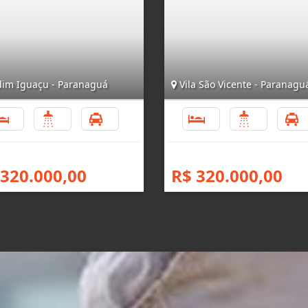
dim Iguaçu - Paranaguá
Vila São Vicente - Paranagu
2
2
3
2
2
 320.000,00
R$ 320.000,00