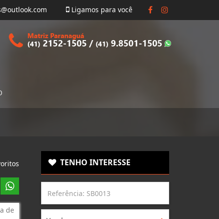
s@outlook.com
Ligamos para você
O
TENHO INTERESSE
oritos
a de