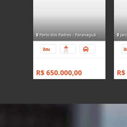
Porto dos Padres - Paranaguá
Jar
2
2
2
R$ 650.000,00
R$