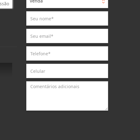
Venda
ssão