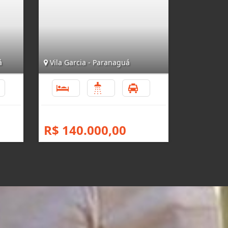
á
Vila Garcia - Paranaguá
1
2
1
1
R$ 140.000,00