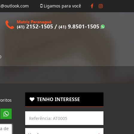
s@outlook.com
Ligamos para você
O
TENHO INTERESSE
oritos
a de