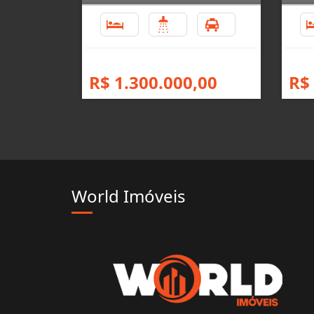
3
5
2
R$ 1.300.000,00
R$
World Imóveis