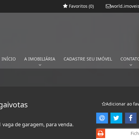
Favoritos (
0
)
world.imovei
INÍCIO
A IMOBILIÁRIA
CADASTRE SEU IMÓVEL
CONTAT
gaivotas
Adicionar ao fav
m 1 vaga de garagem, para venda.
Fich