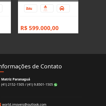
1
3
2
1
R$ 599.000,00
nformações de Contato
Matriz Paranaguá
(41) 2152-1505 / (41) 9.8501-1505
world.imoveis@outlook.com