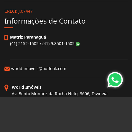
CRECI: J.07447
Informações de Contato
Matriz Paranaguá
(41) 2152-1505 / (41) 9.8501-1505
world.imoveis@outlook.com
World Imóveis
Av. Bento Munhoz da Rocha Neto, 3606, Divineia
Paranaguá - Paraná
CEP: 83250-000
Site desenvolvido por
ImóvelOffice
© - Todos os direitos reservados