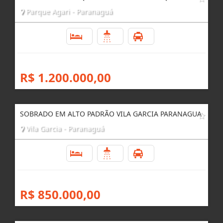
Parque Agari - Paranaguá
5
3
4
R$ 1.200.000,00
SOBRADO EM ALTO PADRÃO VILA GARCIA PARANAGUA
Vila Garcia - Paranaguá
4
3
2
R$ 850.000,00