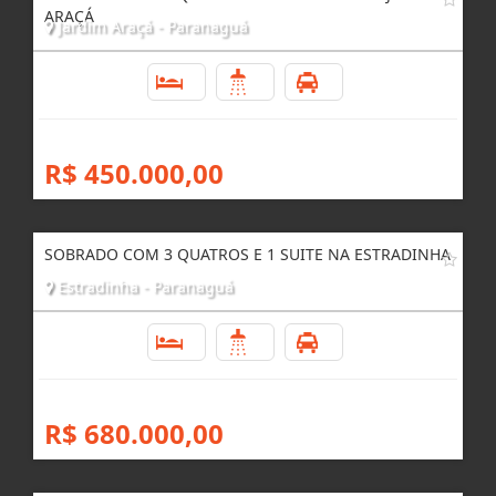
ARAÇÁ
Jardim Araçá - Paranaguá
3
2
1
R$ 450.000,00
SOBRADO COM 3 QUATROS E 1 SUITE NA ESTRADINHA
Estradinha - Paranaguá
3
3
2
R$ 680.000,00