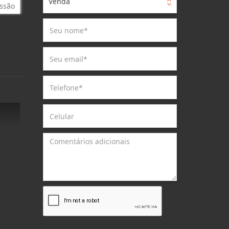
Venda
ssão