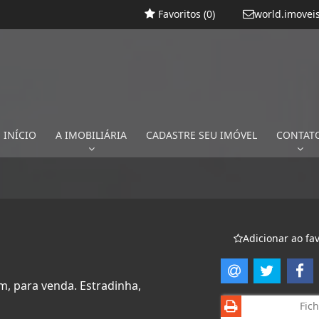
Favoritos (
0
)
world.imovei
INÍCIO
A IMOBILIÁRIA
CADASTRE SEU IMÓVEL
CONTAT
Adicionar ao fav
m, para venda. Estradinha,
Fich