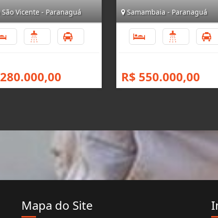
 São Vicente - Paranaguá
Samambaia - Paranaguá
5
4
3
5
3
 280.000,00
R$ 550.000,00
Mapa do Site
I