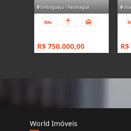
Emboguaçu - Paranaguá
Vila
5
5
5
R$ 750.000,00
R$
World Imóveis