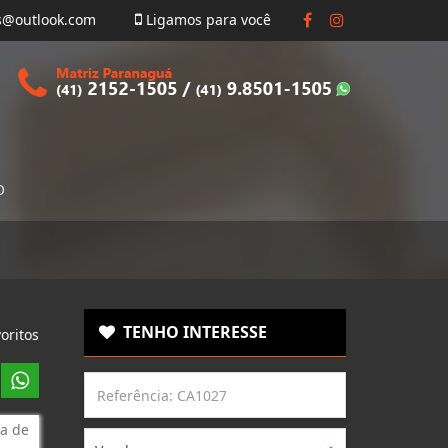
s@outlook.com
Ligamos para você
O
TENHO INTERESSE
oritos
a de