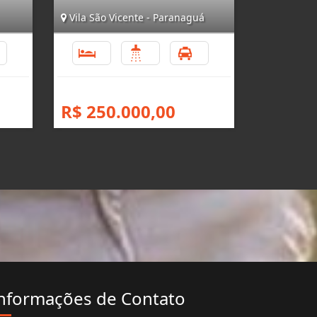
Vila São Vicente - Paranaguá
3
5
3
3
R$ 250.000,00
nformações de Contato