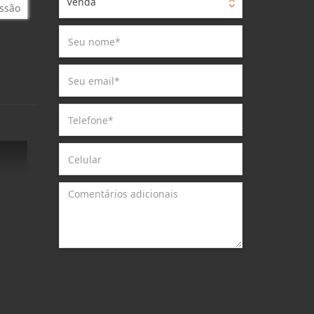
Venda
ssão