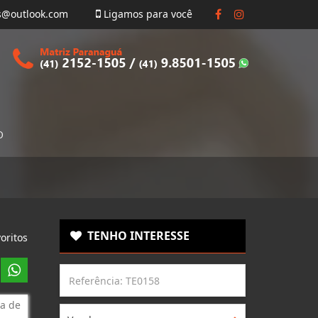
s@outlook.com
Ligamos para você
O
TENHO INTERESSE
oritos
a de