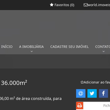
Favoritos (
0
)
world.imovei
INÍCIO
A IMOBILIÁRIA
CADASTRE SEU IMÓVEL
CONTAT
a 36.000m²
Adicionar ao fav
06,00 m² de área construída, para
Fich