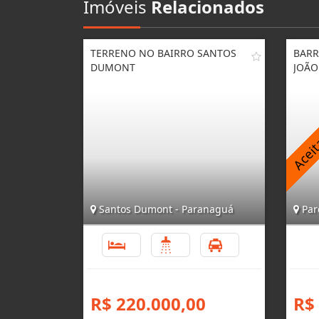
Imóveis
Relacionados
TERRENO NO BAIRRO SANTOS
BARR
DUMONT
JOÃO
Santos Dumont - Paranaguá
Par
3
1
3
R$ 220.000,00
R$