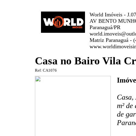
World Imóveis - J.0
AV BENTO MUNHOZ
Paranaguá/PR
world.imoveis@outl
Matriz Paranaguá - 
www.worldimoveisim
Casa no Bairo Vila Cr
Ref: CA1076
Imóve
Casa, 
m² de 
de gar
Paran