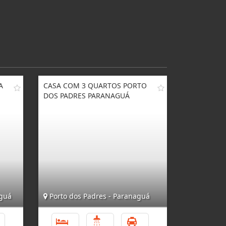
A
CASA COM 3 QUARTOS PORTO
DOS PADRES PARANAGUÁ
aguá
Porto dos Padres - Paranaguá
4
3
1
4