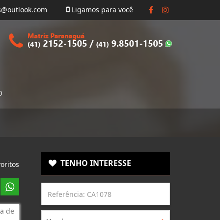
s@outlook.com
Ligamos para você
O
TENHO INTERESSE
oritos
a de