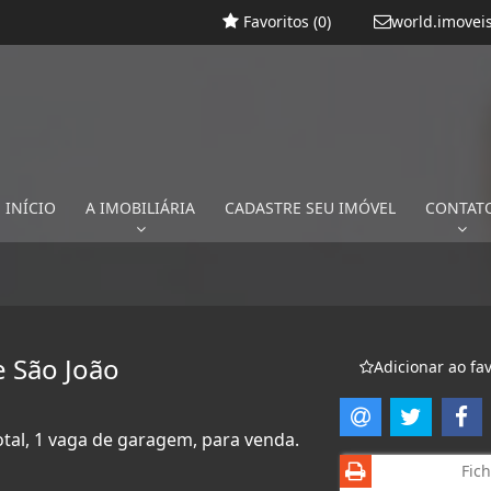
Favoritos (
0
)
world.imovei
INÍCIO
A IMOBILIÁRIA
CADASTRE SEU IMÓVEL
CONTAT
 São João
Adicionar ao fav
otal, 1 vaga de garagem, para venda.
Fich