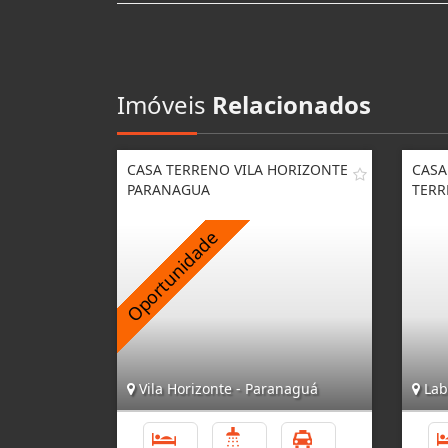
Imóveis
Relacionados
CASA TERRENO VILA HORIZONTE
CASA
PARANAGUA
TERR
Vila Horizonte - Paranaguá
Lab
3
2
3