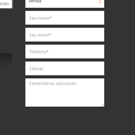
Venda
ssão