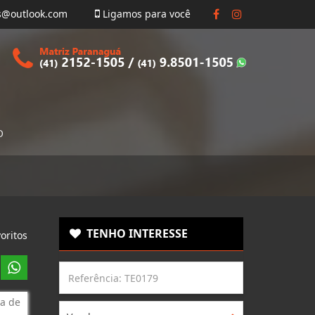
s@outlook.com
Ligamos para você
O
TENHO INTERESSE
oritos
a de