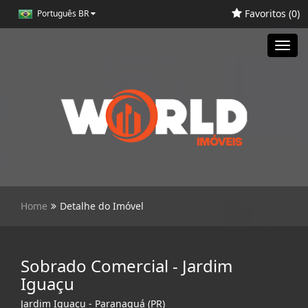
Favoritos (
0
)
Português BR
Toggl
navig
Home
Detalhe do Imóvel
Sobrado Comercial - Jardim
Iguaçu
Jardim Iguaçu - Paranaguá (PR)