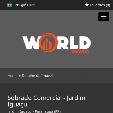
Favoritos (
0
)
Português BR
Toggl
navig
Home
Detalhe do Imóvel
Sobrado Comercial - Jardim
Iguaçu
Jardim Iguaçu - Paranaguá (PR)