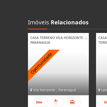
Imóveis
Relacionados
CASA TERRENO VILA HORIZONTE
CASA
PARANAGUA
TERR
Vila Horizonte - Paranaguá
Lab
3
2
3