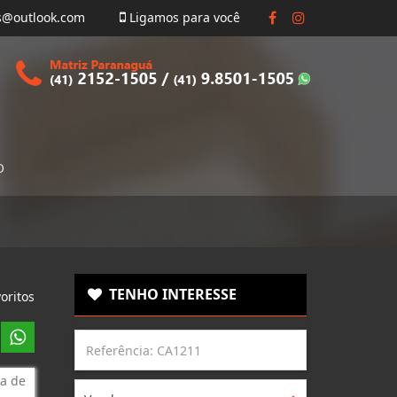
s@outlook.com
Ligamos para você
O
TENHO INTERESSE
oritos
a de