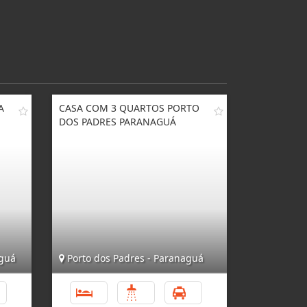
A
CASA COM 3 QUARTOS PORTO
DOS PADRES PARANAGUÁ
aguá
Porto dos Padres - Paranaguá
4
3
1
4