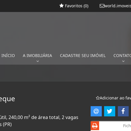
Favoritos (
0
)
world.imovei
INÍCIO
A IMOBILIÁRIA
CADASTRE SEU IMÓVEL
CONTAT
reque
Adicionar ao fav
il, 240,00 m² de área total, 2 vagas
 (PR)
Fich