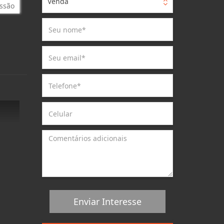
Venda
ssão