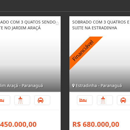
ADO COM 3 QUATOS SENDO
SOBRADO COM 3 QUATROS E
TE NO JARDIM ARAÇÁ
SUITE NA ESTRADINHA
dim Araçá - Paranaguá
Estradinha - Paranaguá
3
2
1
3
3
 450.000,00
R$ 680.000,00