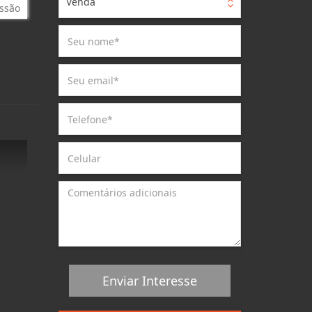
Venda
ssão