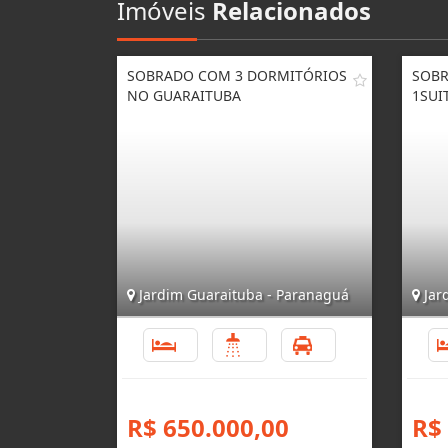
Imóveis
Relacionados
SOBRADO COM 3 DORMITÓRIOS
SOBR
NO GUARAITUBA
1SUI
Jardim Guaraituba - Paranaguá
Jar
3
3
1
R$ 650.000,00
R$