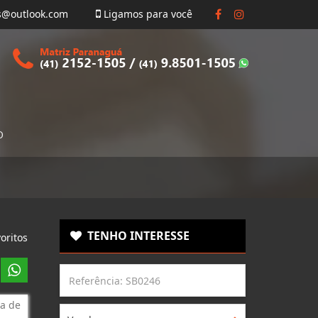
s@outlook.com
Ligamos para você
O
TENHO INTERESSE
oritos
a de