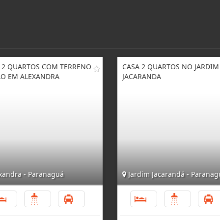
 2 QUARTOS COM TERRENO
CASA 2 QUARTOS NO JARDIM
O EM ALEXANDRA
JACARANDA
xandra - Paranaguá
Jardim Jacarandá - Paranag
2
1
1
2
1