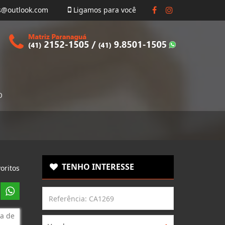
s@outlook.com
Ligamos para você
O
TENHO INTERESSE
oritos
a de