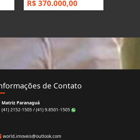
R$ 370.000,00
nformações de Contato
Matriz Paranaguá
(41) 2152-1505 / (41) 9.8501-1505
world.imoveis@outlook.com