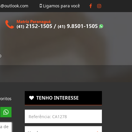
s@outlook.com
Ligamos para você
O
TENHO INTERESSE
oritos
a de