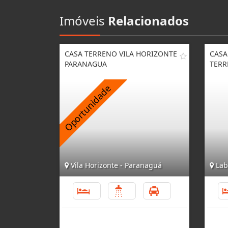
Imóveis
Relacionados
CASA TERRENO VILA HORIZONTE
CASA
PARANAGUA
TERR
Vila Horizonte - Paranaguá
Lab
3
2
3