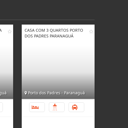
A
CASA COM 3 QUARTOS PORTO
DOS PADRES PARANAGUÁ
aguá
Porto dos Padres - Paranaguá
4
3
1
4