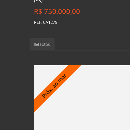
(PR)
R$ 750.000,00
REF. CA1278
Fotos