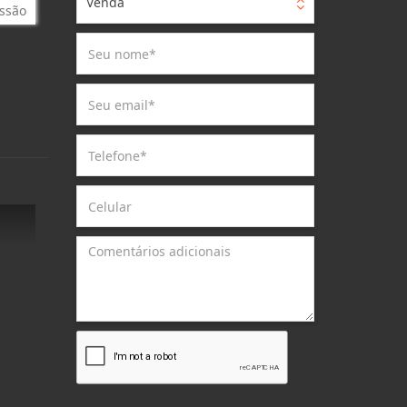
Venda
ssão