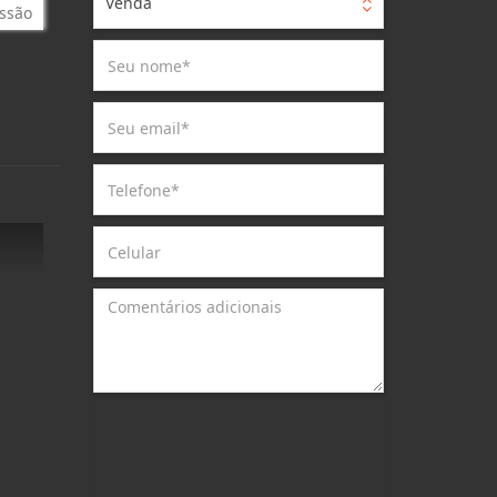
Venda
ssão