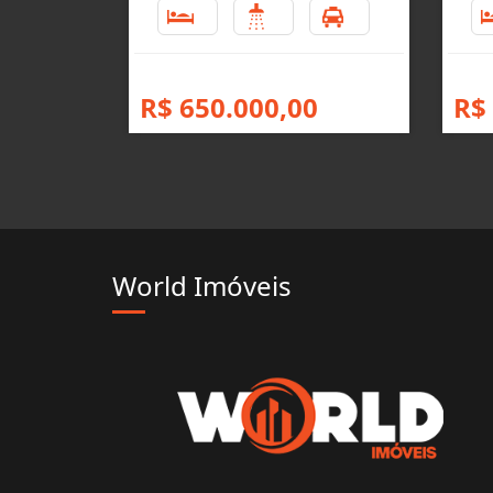
2
2
2
R$ 650.000,00
R$
World Imóveis