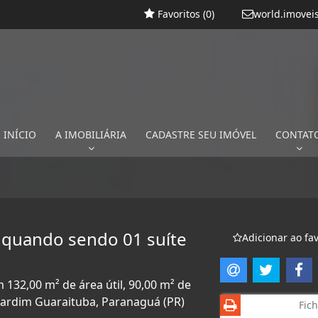
Favoritos (
0
)
world.imovei
INÍCIO
A IMOBILIÁRIA
CADASTRE SEU IMÓVEL
CONTAT
 quando sendo 01 suíte
Adicionar ao fav
 132,00 m² de área útil, 90,00 m² de
 Jardim Guaraituba, Paranaguá (PR)
Fich