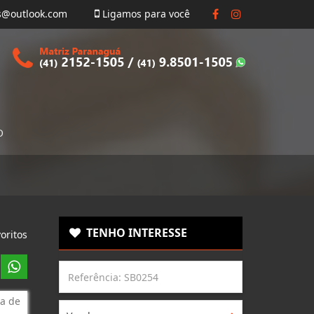
s@outlook.com
Ligamos para você
O
TENHO INTERESSE
oritos
a de