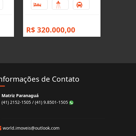
3
2
2
1
R$ 320.000,00
nformações de Contato
Matriz Paranaguá
(41) 2152-1505 / (41) 9.8501-1505