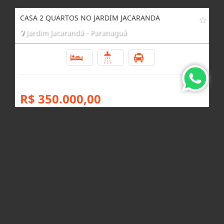
CASA 2 QUARTOS NO JARDIM JACARANDA
Jardim Jacarandá - Paranaguá
2
1
1
R$ 350.000,00
IMÓVEL FINANCIÁVEL NO JARDIM OURO FINO,
PARANAGUÁ
Jardim Ouro Fino - Paranaguá
2
1
1
R$ 199.000,00