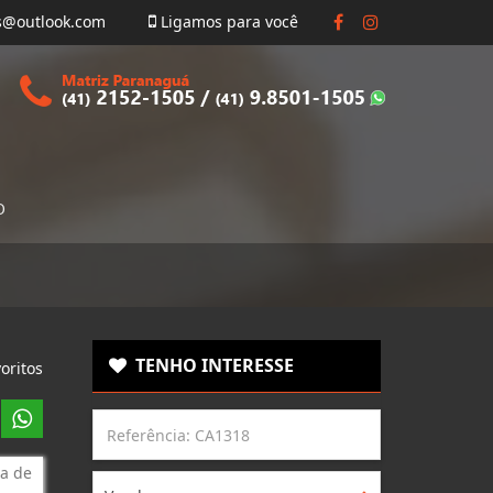
s@outlook.com
Ligamos para você
O
TENHO INTERESSE
oritos
a de