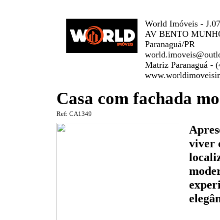
World Imóveis - J.0
AV BENTO MUNHOZ
Paranaguá/PR
world.imoveis@outl
Matriz Paranaguá - 
www.worldimoveisim
Casa com fachada mod
Ref: CA1349
Apres
viver 
locali
moder
exper
elegân