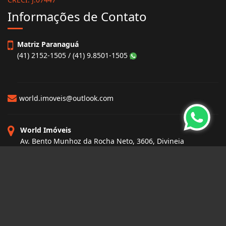
Informações de Contato
Matriz Paranaguá
(41) 2152-1505 / (41) 9.8501-1505
world.imoveis@outlook.com
World Imóveis
Av. Bento Munhoz da Rocha Neto, 3606, Divineia
Paranaguá - Paraná
CEP: 83250-000
Site desenvolvido por
ImóvelOffice
© - Todos os direitos reservados