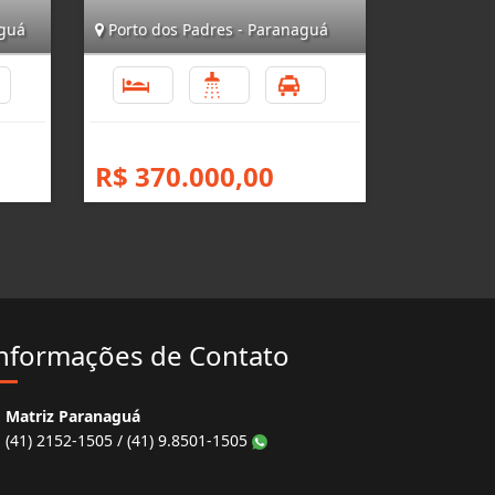
aguá
Porto dos Padres - Paranaguá
4
3
1
4
R$ 370.000,00
nformações de Contato
Matriz Paranaguá
(41) 2152-1505 / (41) 9.8501-1505