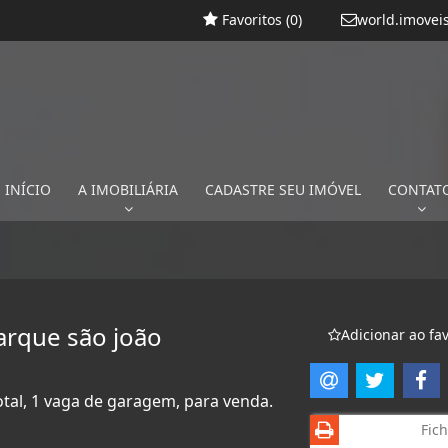
Favoritos (
0
)
world.imovei
INÍCIO
A IMOBILIÁRIA
CADASTRE SEU IMÓVEL
CONTAT
arque são joão
Adicionar ao fav
otal, 1 vaga de garagem, para venda.
Fich