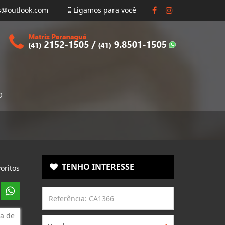
s@outlook.com
Ligamos para você
O
TENHO INTERESSE
oritos
a de