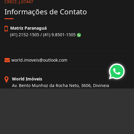
CRECI: J.07447
Informações de Contato
Matriz Paranaguá
(41) 2152-1505 / (41) 9.8501-1505
world.imoveis@outlook.com
World Imóveis
Av. Bento Munhoz da Rocha Neto, 3606, Divineia
Paranaguá - Paraná
CEP: 83250-000
Site desenvolvido por
ImóvelOffice
© - Todos os direitos reservados