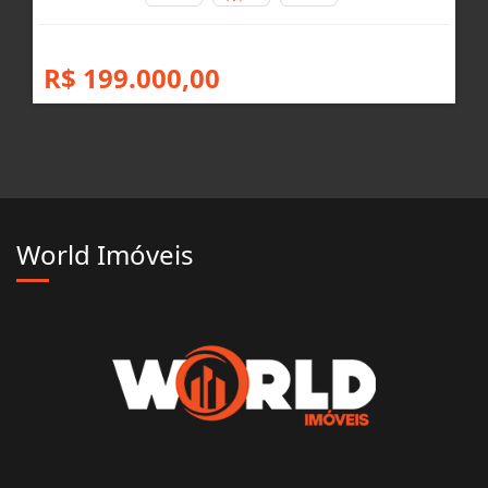
PARANAGUÁ
Jardim Ouro Fino - Paranaguá
2
1
1
R$ 199.000,00
World Imóveis