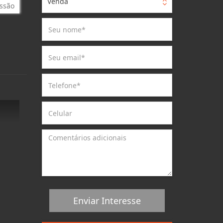
Venda
ssão