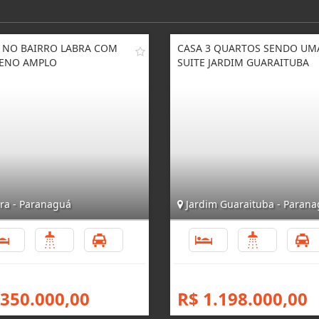
 NO BAIRRO LABRA COM
CASA 3 QUARTOS SENDO UM
ENO AMPLO
SUITE JARDIM GUARAITUBA
ra - Paranaguá
Jardim Guaraituba - Paran
3
3
4
3
4
 350.000,00
R$ 1.198.000,00