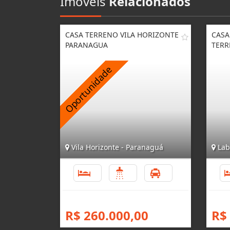
Imóveis
Relacionados
CASA TERRENO VILA HORIZONTE
CASA
PARANAGUA
TERR
Vila Horizonte - Paranaguá
Lab
3
2
3
R$ 260.000,00
R$