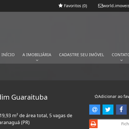
Favoritos (
0
)
world.imovei
INÍCIO
A IMOBILIÁRIA
CADASTRE SEU IMÓVEL
CONTAT
rdim Guaraituba
Adicionar ao fav
19,93 m² de área total, 5 vagas de
aranaguá (PR)
Fich