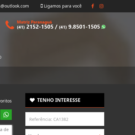
s@outlook.com
Ligamos para você
O
TENHO INTERESSE
oritos
a de