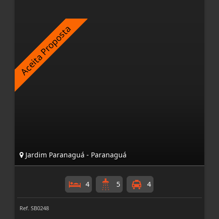
Jardim Paranaguá - Paranaguá
4
5
4
Ref. SB0248